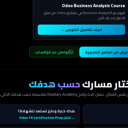
Odoo Business Analysis Course
افهم دور الـBusiness Analyst في مشاريع Odoo، من تحليل
الاحتياج لحد بناء الحل.
اعرف تفاصيل الكورس ←
عرض كل البرامج التدريبية
تواصل عبر الواتساب
تار مسارك
حسب هدفك
 كده برامج Elaskary Academy متقسمة حسب هدفك الحالي.
عندك خبرة وعايز تستعد للشهادة؟
← اختار Odoo 19 Certification Prep