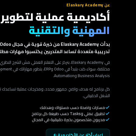
عن Elaskary Academy
أكاديمية عملية لتطوير
المهنية والتقنية
تدريبية متعددة تساعد المتدربين يكتسبوا مهارات مط
في Elaskary Academy، بنركز على التعلم العملي مش 
Business Analysis وAutomation.
كل برنامج له هدف واضح، جمهور محدد، ومخرجات عملية تساعدك ت
الشغل الحقيقي.
مسارات واضحة حسب مستواك وهدفك
تطبيق عملي وTasks حسب طبيعة كل برنامج
مدربون متخصصون بخبرة حقيقية في المجال
اعرف أكتر عن الأكاديمية