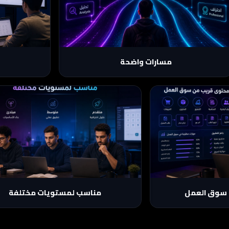
اختار Track مناسب لهدفك: Functional،
كل برنامج يقد
Development، Certification، Business Analysis، أو
Studio & Automation.
مسارات واضحة
تاجها فعليًا في مشاريع
سواء بتبدأ من الصفر أو عندك خبرة وعايز تطو
Odoo وERP الشغالة.
هتلاقي برنامج مناسب ليك.
سوق العمل
مناسب لمستويات مختلفة