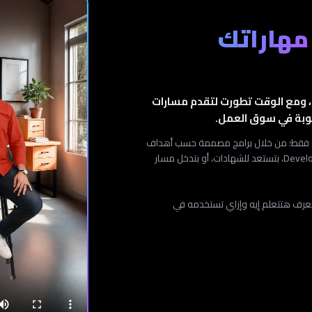
مهاراتك
بدأت Elaskary Academy من خبرة قوية في مجال Odoo، ومع الوقت تطورت لتقدم مسارات
لوبة في سوق العمل.
الشرح النظري فقط؛ من خلال برامج مصممة حسب أهداف
مختلفة، سواء كنت بتبدأ في Odoo وERP، بتطور مهاراتك في Development، بتستعد للشهادات، أو بتدخل مسار
عرف هتتعلم إيه وإزاي تستخدمه في