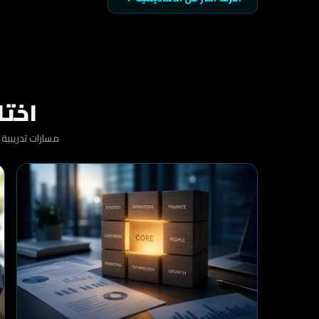
اختا
مسارات تدريبية عملية في Odoo وERP تساعدك تبدأ، تط