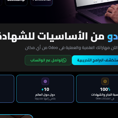
دو
من الأساسيات للشهادة
آن مهاراتك العلمية والعملية فى Odoo من أي مكان
تكشف البرامج التدريبية
تواصل عبر الواتساب
10
100
+
%
سبة النجاح والشهادات
دول حول العالم
في امتحانات Odoo
ينتمي إليها متدربونا