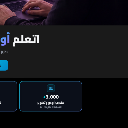
اتعلم
أو
طور ال
اس
3,000
+
متدرب أودو وتطوير
ن
استفادوا من خبراتنا