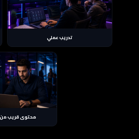
مش مجرد شرح نظري؛ هتطبق من خلال Tasks،
Cases، أو Projects حسب طبيعة كل كورس.
تدريب عملي
التركيز على المهارات اللي تح
محتوى قريب من 